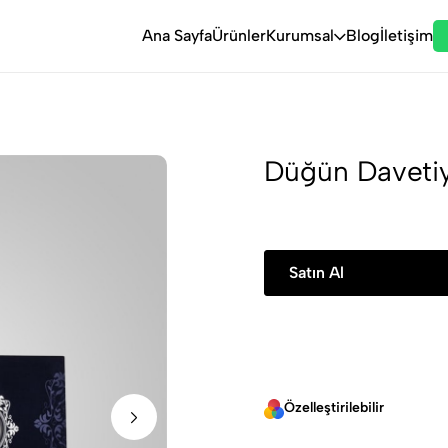
Ana Sayfa
Ürünler
Kurumsal
Blog
İletişim
Düğün Davetiy
Satın Al
Özelleştirilebilir